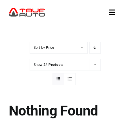
Skip
to
Toggle
content
Naviga
AUTOD KOHAL
Sort by
Price
AUTODE TELLIMINE
Show
24 Products
AMEERIKA AUTOD
VAHETA VÕI MÜÜ
Nothing Found
TEENUSED
TAUF-AUTOST