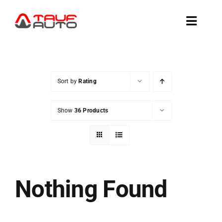
Skip
to
Toggle
content
Naviga
AUTOD KOHAL
Sort by
Rating
AUTODE TELLIMINE
Show
36 Products
AMEERIKA AUTOD
VAHETA VÕI MÜÜ
Nothing Found
TEENUSED
TAUF-AUTOST