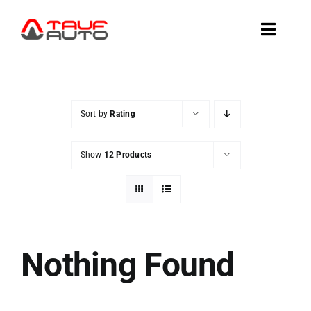
Skip
to
Toggle
content
Naviga
AUTOD KOHAL
Sort by
Rating
AUTODE TELLIMINE
Show
12 Products
AMEERIKA AUTOD
VAHETA VÕI MÜÜ
Nothing Found
TEENUSED
TAUF-AUTOST