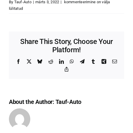
Why
By
Tauf-Auto
|
märts 3, 2022
|
kommenteerimine on välja
should
lülitatud
I
choose
your
dealership?
Share This Story, Choose Your
Platform!
Facebook
X
Bluesky
Reddit
LinkedIn
WhatsApp
Telegram
Tumblr
Xing
Email
Copy
Link
About the Author:
Tauf-Auto