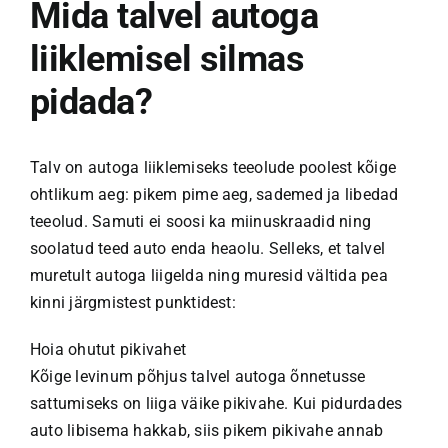
Mida talvel autoga
liiklemisel silmas
KONTAKT
pidada?
Talv on autoga liiklemiseks teeolude poolest kõige
ohtlikum aeg: pikem pime aeg, sademed ja libedad
teeolud. Samuti ei soosi ka miinuskraadid ning
soolatud teed auto enda heaolu. Selleks, et talvel
muretult autoga liigelda ning muresid vältida pea
kinni järgmistest punktidest:
Hoia ohutut pikivahet
Kõige levinum põhjus talvel autoga õnnetusse
sattumiseks on liiga väike pikivahe. Kui pidurdades
auto libisema hakkab, siis pikem pikivahe annab