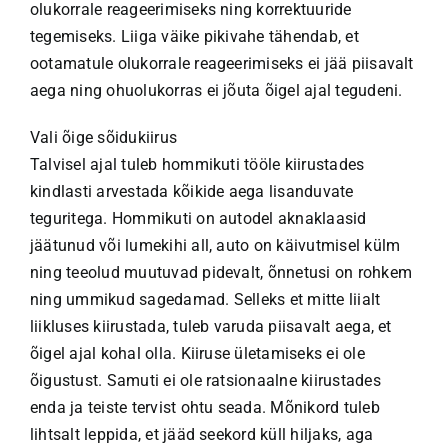
olukorrale reageerimiseks ning korrektuuride
tegemiseks. Liiga väike pikivahe tähendab, et
ootamatule olukorrale reageerimiseks ei jää piisavalt
aega ning ohuolukorras ei jõuta õigel ajal tegudeni.
Vali õige sõidukiirus
Talvisel ajal tuleb hommikuti tööle kiirustades
kindlasti arvestada kõikide aega lisanduvate
teguritega. Hommikuti on autodel aknaklaasid
jäätunud või lumekihi all, auto on käivutmisel külm
ning teeolud muutuvad pidevalt, õnnetusi on rohkem
ning ummikud sagedamad. Selleks et mitte liialt
liikluses kiirustada, tuleb varuda piisavalt aega, et
õigel ajal kohal olla. Kiiruse ületamiseks ei ole
õigustust. Samuti ei ole ratsionaalne kiirustades
enda ja teiste tervist ohtu seada. Mõnikord tuleb
lihtsalt leppida, et jääd seekord küll hiljaks, aga