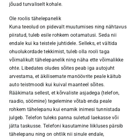
jõuad turvaliselt kohale.
Ole roolis tähelepanelik
Kuna teeolud on pidevalt muutumises ning nähtavus
piiratud, tuleb esile rohkem ootamatusi. Seda nii
endale kui ka teistele juhtidele. Selleks, et vältida
ohuolukordade tekkimist, tuleb olla rooli taga
võimalikult tähelepanelik ning näha ette võimalikke
ohte. Libedates oludes sõites peab iga autojuht
arvestama, et äkilisemate manöövrite peale käitub
auto teistmoodi kui kuival maanteel sõites.
Rääkimata sellest, et kõrvaliste asjadega (telefon,
raadio, söömine) tegelemine võtab enda peale
rohkem tähelepanu kui enamik inimesi tunnistada
julgeb. Telefon tuleks panna suletud laekasse või
jätta taskusse. Telefoni kasutamine liikluses pärsib
tähelepanu ning on ohtlik nii sinule endale,