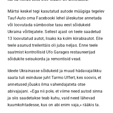
Märtsi keskel tegi kasutatud autode müügiga tegelev
Tauf-Auto oma Facebooki lehel üleskutse annetada
või loovutada sümboolse tasu eest sõidukeid
Ukraina võitlejatele. Sellest ajast on teele saadetud
13 loovutatud autot, lisaks ka kolm kiirabiautot. Eile
teele asunud treileritäis oli juba neljas. Enne teele
saatmist kontrollisid Ufo Garages restaureerijad
sõidukite seisukorda ja remontisid vead.
Ideele Ukrainasse sõidukeid ja muud hädavajalikku
saata tuli esinduse juht Tarmo Uffert, kes soovis, et
annetused jõuaks ilma vahendajateta otse
abivajajani. «Ega nii pole, et viime need autod sinna
ja siis saadetakse teab kuhu, vaid need lähevad
kuumkohtadesse, kus on abi enim vaja,» rääkis ta.