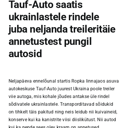
Tauf-Auto saatis
ukrainlastele rindele
KONTAKT
juba neljanda treileritäie
annetustest pungil
autosid
Neljapäeva ennelõunal startis Ropka linnajaos asuva
autokeskuse Tauf-Auto juurest Ukraina poole treiler
viie autoga, mis kohale jõudes antakse üle rindel
sõdivatele ukrainlastele. Transporditavad sõidukid
on tihkelt täis pakitud ning neis leidub nii kuivaineid,
konserve kui ka kanistrite viisi diislikütust. Nii autod
kui ka nende sees olev kraam on annetused.