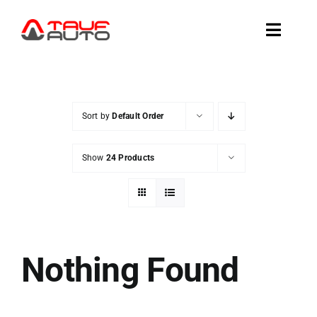
Skip
to
Toggle
content
Naviga
AUTOD KOHAL
Sort by
Default Order
AUTODE TELLIMINE
Show
24 Products
AMEERIKA AUTOD
VAHETA VÕI MÜÜ
Nothing Found
TEENUSED
TAUF-AUTOST