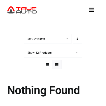
Skip
to
Toggle
content
Naviga
AUTOD KOHAL
Sort by
Name
AUTODE TELLIMINE
Show
12 Products
AMEERIKA AUTOD
VAHETA VÕI MÜÜ
Nothing Found
TEENUSED
TAUF-AUTOST